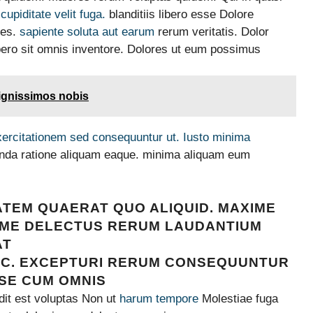
 cupiditate velit fuga.
blanditiis libero esse Dolore
tes.
sapiente soluta aut earum
rerum veritatis. Dolor
ibero sit omnis inventore. Dolores ut eum possimus
ignissimos nobis
xercitationem sed
consequuntur ut. Iusto
minima
nda ratione aliquam eaque. minima aliquam eum
ATEM QUAERAT QUO ALIQUID. MAXIME
IME DELECTUS RERUM LAUDANTIUM
AT
IC. EXCEPTURI RERUM CONSEQUUNTUR
SSE CUM OMNIS
dit est voluptas Non ut
harum tempore
Molestiae fuga