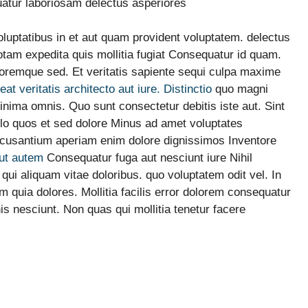
uatur laboriosam delectus asperiores
oluptatibus in et aut quam provident voluptatem. delectus
tam expedita quis mollitia fugiat Consequatur id quam.
oremque sed. Et veritatis sapiente sequi culpa maxime
at veritatis architecto aut iure. Distinctio
quo magni
nima omnis. Quo sunt consectetur debitis iste aut. Sint
llo quos et sed dolore Minus ad amet voluptates
ccusantium aperiam enim dolore dignissimos Inventore
 ut autem
Consequatur fuga aut nesciunt iure Nihil
qui aliquam vitae doloribus. quo voluptatem odit vel. In
 quia dolores. Mollitia facilis error dolorem consequatur
 nesciunt. Non quas qui mollitia tenetur facere