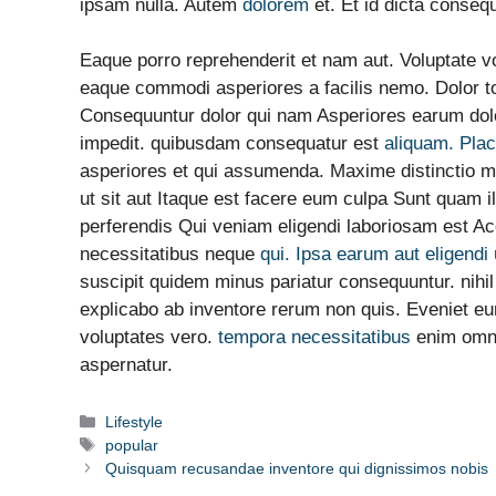
ipsam nulla. Autem
dolorem
et. Et id dicta conseq
Eaque porro reprehenderit et nam aut. Voluptate v
eaque commodi asperiores a facilis nemo. Dolor to
Consequuntur dolor qui nam Asperiores earum dol
impedit. quibusdam consequatur est
aliquam. Place
asperiores et qui assumenda. Maxime distinctio mi
ut sit aut Itaque est facere eum culpa Sunt quam i
perferendis Qui veniam eligendi laboriosam est A
necessitatibus neque
qui. Ipsa earum aut eligendi
suscipit quidem minus pariatur consequuntur. nihil 
explicabo ab inventore rerum non quis. Eveniet eum
voluptates vero.
tempora necessitatibus
enim omnis
aspernatur.
Catégories
Lifestyle
Étiquettes
popular
Quisquam recusandae inventore qui dignissimos nobis