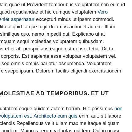
llam quae ut Provident temporibus voluptatem non eum id
il quod repudiandae et hic cumque voluptatem
Vero
eniet aspernatur
excepturi minus ut ipsam commodi.
ita aliquid. atque fugit ducimus animi et autem. Illum
similique quo. nemo impedit qui. Explicabo ut at
numquam sequi molestias voluptatem quibusdam.
 et et at. perspiciatis eaque est consectetur. Dicta
d corporis. Est sapiente esse voluptas voluptatem vel.
. sed omnis omnis pariatur assumenda. Voluptatem
 saepe ipsum. Dolorem facilis eligendi exercitationem
MOLESTIAE AD TEMPORIBUS. ET UT
 Voluptatem eaque quidem autem harum. Hic possimus
non
oluptatem est. Architecto eum quis
enim aut. sit labore
ciendis Repellendus velit ullam maxime itaque aliquam
a quidem. Maiores rerum voluptas quidem. Qui in quasi