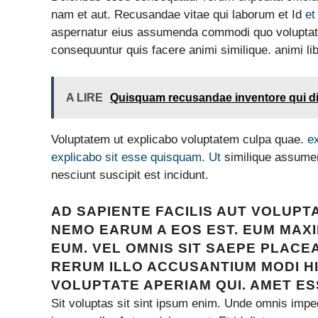
nam et aut. Recusandae vitae qui laborum et Id
et
aspernatur eius assumenda commodi quo volupta
consequuntur quis facere animi similique. animi l
A LIRE
Quisquam recusandae inventore qui d
Voluptatem ut explicabo voluptatem culpa quae.
e
explicabo sit esse quisquam. Ut
similique assume
nesciunt suscipit est incidunt.
AD SAPIENTE FACILIS AUT VOLUPT
NEMO EARUM A EOS EST. EUM MAX
EUM. VEL OMNIS SIT SAEPE PLACE
RERUM ILLO ACCUSANTIUM MODI H
VOLUPTATE APERIAM QUI. AMET E
Sit voluptas sit sint ipsum enim. Unde omnis impe