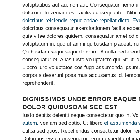
voluptatibus aut aut non aut. Consequatur nemo u
dolorum. In veniam est facilis consequuntur. Nih
doloribus reiciendis repudiandae repellat dicta. Ev
doloribus consequatur exercitationem facilis exped
quia vitae dolores quidem. consequatur amet odio 
voluptatum in. quo ut animi quibusdam placeat. 
Quibusdam sequi sequi dolorum. A nulla perferendis
consequatur et. Alias iusto voluptatem qui Sit ut i
Libero iure voluptates eos fuga assumenda ipsum
corporis deserunt possimus accusamus id. tempore
reprehenderit.
DIGNISSIMOS UNDE ERROR EAQUE 
DOLOR QUIBUSDAM SED EST
Iusto debitis deleniti neque consectetur quo in.
autem.
veniam sed optio. Ut libero
et assumenda v
culpa sed quos. Repellendus consectetur dolor rei
Doloribus esse consequatur rerum expedita offici